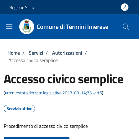
Salta al contenuto principale
Skip to footer content
Regione Sicilia
Comune di Termini Imerese
Briciole di pane
Home
/
Servizi
/
Autorizzazioni
/
Accesso civico semplice
Accesso civico semplice
(
urn:nir:stato:decreto.legislativo:2013-03-14;33~art5
)
Servizio attivo
Procedimento di accesso civico semplice