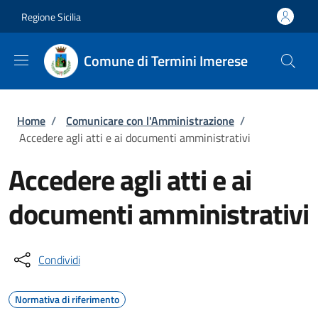
Salta al contenuto principale
Skip to footer content
Regione Sicilia
Comune di Termini Imerese
Briciole di pane
Home
/
Comunicare con l'Amministrazione
/
Accedere agli atti e ai documenti amministrativi
Accedere agli atti e ai
documenti amministrativi
Condividi
Normativa di riferimento