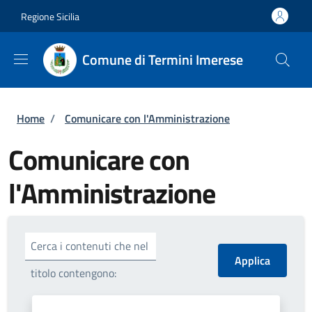
Salta al contenuto principale
Skip to footer content
Regione Sicilia
Comune di Termini Imerese
Briciole di pane
Home
/
Comunicare con l'Amministrazione
Comunicare con
l'Amministrazione
Cerca i contenuti che nel
titolo contengono: