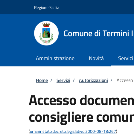
Salta al contenuto principale
Skip to footer content
Regione Sicilia
Comune di Termini 
Amministrazione
Novità
Servizi
Briciole di pane
Home
/
Servizi
/
Autorizzazioni
/
Accesso
Accesso documen
consigliere comu
(
urn:nir:stato:decreto.legislativo:2000-08-18;267
)