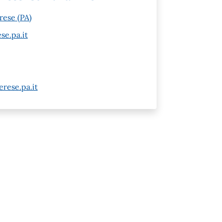
rese (PA)
e.pa.it
rese.pa.it