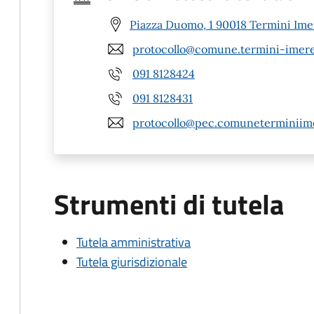
Piazza Duomo, 1 90018 Termini Ime
protocollo@comune.termini-imeres
091 8128424
091 8128431
protocollo@pec.comuneterminiime
Strumenti di tutela
Tutela amministrativa
Tutela giurisdizionale