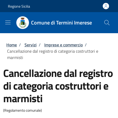
Salta al contenuto principale
Skip to footer content
Regione Sicilia
Comune di Termini Imerese
Briciole di pane
Home
/
Servizi
/
Imprese e commercio
/
Cancellazione dal registro di categoria costruttori e
marmisti
Cancellazione dal registro
di categoria costruttori e
marmisti
(Regolamento comunale)