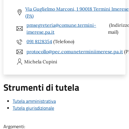
Via Guglielmo Marconi, 1 90018 Termini Imerese
(PA)
pmsegreteria@comune.termini-
(Indirizz
imerese.pa.it
mail)
091 8128354
(Telefono)
protocollo@pec.comuneterminiimerese.pa.it
(P
Michela
Cupini
Strumenti di tutela
Tutela amministrativa
Tutela giurisdizionale
Argomenti: