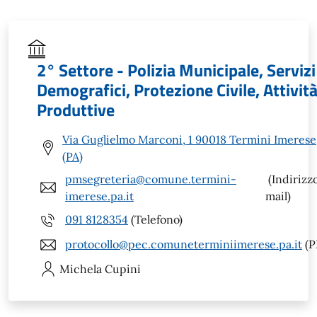
2° Settore - Polizia Municipale, Servizi
Demografici, Protezione Civile, Attivit
Produttive
Via Guglielmo Marconi, 1 90018 Termini Imerese
(PA)
pmsegreteria@comune.termini-
(Indirizz
imerese.pa.it
mail)
091 8128354
(Telefono)
protocollo@pec.comuneterminiimerese.pa.it
(P
Michela
Cupini