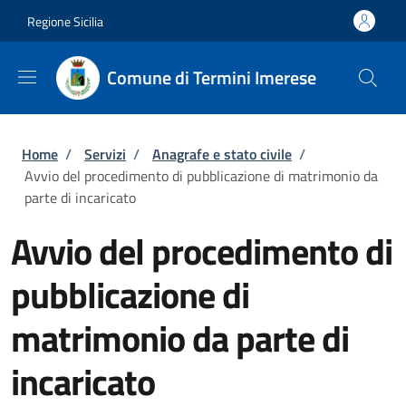
Salta al contenuto principale
Skip to footer content
Regione Sicilia
Comune di Termini Imerese
Briciole di pane
Home
/
Servizi
/
Anagrafe e stato civile
/
Avvio del procedimento di pubblicazione di matrimonio da
parte di incaricato
Avvio del procedimento di
pubblicazione di
matrimonio da parte di
incaricato