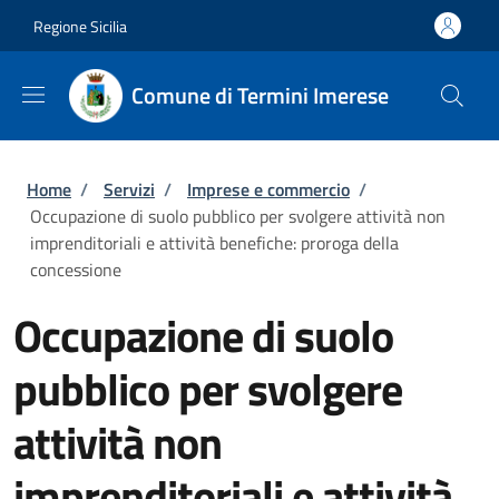
Salta al contenuto principale
Skip to footer content
Regione Sicilia
Comune di Termini Imerese
Briciole di pane
Home
/
Servizi
/
Imprese e commercio
/
Occupazione di suolo pubblico per svolgere attività non
imprenditoriali e attività benefiche: proroga della
concessione
Occupazione di suolo
pubblico per svolgere
attività non
imprenditoriali e attività