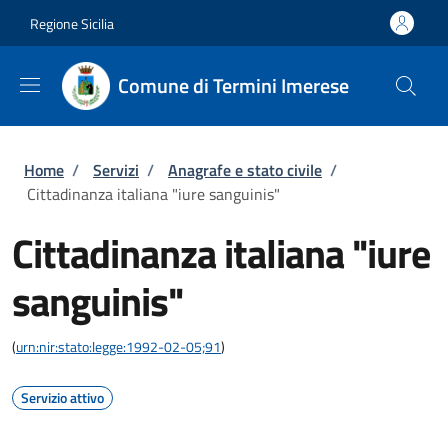
Salta al contenuto principale
Skip to footer content
Regione Sicilia
Comune di Termini Imerese
Briciole di pane
Home
/
Servizi
/
Anagrafe e stato civile
/
Cittadinanza italiana "iure sanguinis"
Cittadinanza italiana "iure
sanguinis"
(
urn:nir:stato:legge:1992-02-05;91
)
Servizio attivo