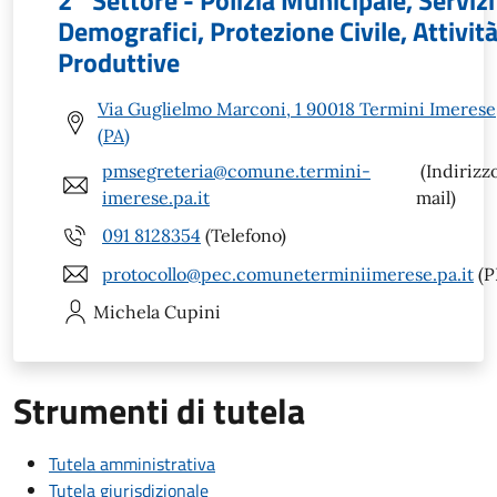
2° Settore - Polizia Municipale, Servizi
Demografici, Protezione Civile, Attivit
Produttive
Via Guglielmo Marconi, 1 90018 Termini Imerese
(PA)
pmsegreteria@comune.termini-
(Indirizz
imerese.pa.it
mail)
091 8128354
(Telefono)
protocollo@pec.comuneterminiimerese.pa.it
(P
Michela
Cupini
Strumenti di tutela
Tutela amministrativa
Tutela giurisdizionale