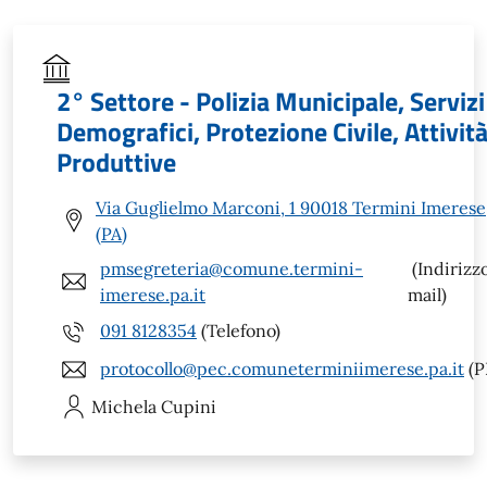
2° Settore - Polizia Municipale, Servizi
Demografici, Protezione Civile, Attivit
Produttive
Via Guglielmo Marconi, 1 90018 Termini Imerese
(PA)
pmsegreteria@comune.termini-
(Indirizz
imerese.pa.it
mail)
091 8128354
(Telefono)
protocollo@pec.comuneterminiimerese.pa.it
(P
Michela
Cupini