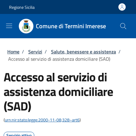
Salta al contenuto principale
Skip to footer content
Regione Sicilia
Comune di Termini Imerese
Briciole di pane
Home
/
Servizi
/
Salute, benessere e assistenza
/
Accesso al servizio di assistenza domiciliare (SAD)
Accesso al servizio di
assistenza domiciliare
(SAD)
(
urn:nir:stato:legge:2000-11-08;328~art6
)
Servizio attivo