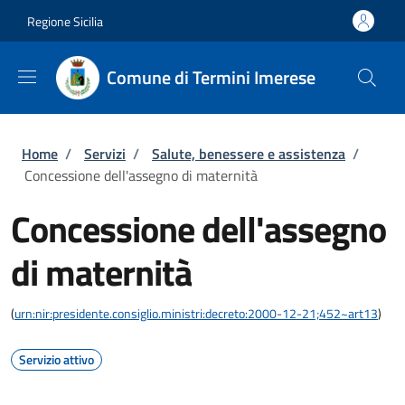
Salta al contenuto principale
Skip to footer content
Regione Sicilia
Comune di Termini Imerese
Briciole di pane
Home
/
Servizi
/
Salute, benessere e assistenza
/
Concessione dell'assegno di maternità
Concessione dell'assegno
di maternità
(
urn:nir:presidente.consiglio.ministri:decreto:2000-12-21;452~art13
)
Servizio attivo