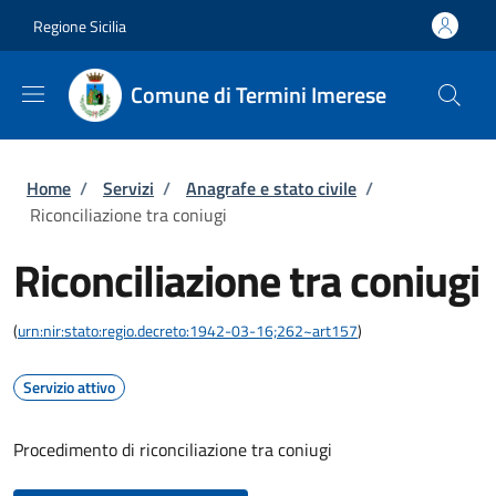
Salta al contenuto principale
Skip to footer content
Regione Sicilia
Comune di Termini Imerese
Briciole di pane
Home
/
Servizi
/
Anagrafe e stato civile
/
Riconciliazione tra coniugi
Riconciliazione tra coniugi
(
urn:nir:stato:regio.decreto:1942-03-16;262~art157
)
Servizio attivo
Procedimento di riconciliazione tra coniugi