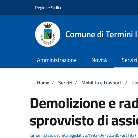
Salta al contenuto principale
Skip to footer content
Regione Sicilia
Comune di Termini 
Amministrazione
Novità
Servizi
Briciole di pane
Home
/
Servizi
/
Mobilità e trasporti
/
Dem
Demolizione e rad
sprovvisto di ass
(
urn:nir:stato:decreto.legislativo:1992-04-30;285~art193
)