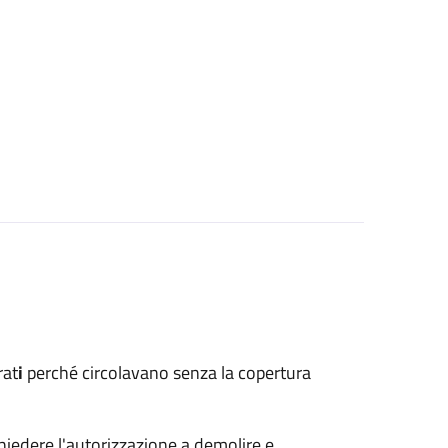
rat
i
perché circolavano senza la copertura
hiedere l'autorizzazione a demolire e