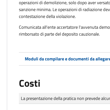
operazioni di demolizione, solo dopo aver versato
sanzione minima. Le operazioni di radiazione dev
contestazione della violazione.
Comunicata all'ente accertatore l'avvenuta demoli
rimborsato di parte del deposito cauzionale.
Moduli da compilare e documenti da allegar
Costi
Tipo di pagamento
Importo
La presentazione della pratica non prevede al