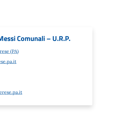
 Messi Comunali – U.R.P.
rese (PA)
e.pa.it
rese.pa.it