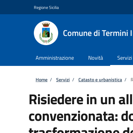
Salta al contenuto principale
Skip to footer content
Regione Sicilia
Comune di Termini 
Amministrazione
Novità
Servizi
Briciole di pane
Home
/
Servizi
/
Catasto e urbanistica
/
R
Risiedere in un all
convenzionata: d
trasformazione del