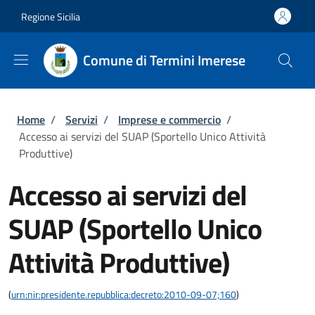
Salta al contenuto principale
Skip to footer content
Regione Sicilia
Comune di Termini Imerese
Briciole di pane
Home
/
Servizi
/
Imprese e commercio
/
Accesso ai servizi del SUAP (Sportello Unico Attività
Produttive)
Accesso ai servizi del
SUAP (Sportello Unico
Attività Produttive)
(
urn:nir:presidente.repubblica:decreto:2010-09-07;160
)