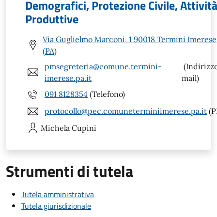
Demografici, Protezione Civile, Attivit
Produttive
Via Guglielmo Marconi, 1 90018 Termini Imerese
(PA)
pmsegreteria@comune.termini-
(Indirizz
imerese.pa.it
mail)
091 8128354
(Telefono)
protocollo@pec.comuneterminiimerese.pa.it
(P
Michela
Cupini
Strumenti di tutela
Tutela amministrativa
Tutela giurisdizionale