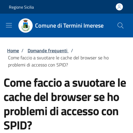
Salta al contenuto principale
Skip to footer content
Regione Sicilia
Comune di Termini Imerese
Briciole di pane
Home
/
Domande frequenti
/
Come faccio a svuotare le cache del browser se ho
problemi di accesso con SPID?
Come faccio a svuotare le
cache del browser se ho
problemi di accesso con
SPID?