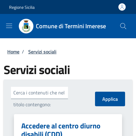
Salta al contenuto principale
Skip to footer content
Regione Sicilia
Comune di Termini Imerese
Briciole di pane
Home
/
Servizi sociali
Servizi sociali
Cerca i contenuti che nel
titolo contengono:
Accedere al centro diurno
disabili (CDD)