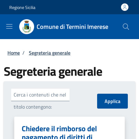
Salta al contenuto principale
Skip to footer content
Regione Sicilia
Comune di Termini Imerese
Briciole di pane
Home
/
Segreteria generale
Segreteria generale
Cerca i contenuti che nel
titolo contengono:
Chiedere il rimborso del
pagamento di diritti di