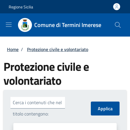
Salta al contenuto principale
Skip to footer content
Regione Sicilia
Comune di Termini Imerese
Briciole di pane
Home
/
Protezione civile e volontariato
Protezione civile e
volontariato
Cerca i contenuti che nel
titolo contengono: