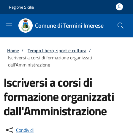
Salta al contenuto principale
Skip to footer content
Regione Sicilia
Comune di Termini Imerese
Briciole di pane
Home
/
Tempo libero, sport e cultura
/
Iscriversi a corsi di formazione organizzati
dall'Amministrazione
Iscriversi a corsi di
formazione organizzati
dall'Amministrazione
Condividi