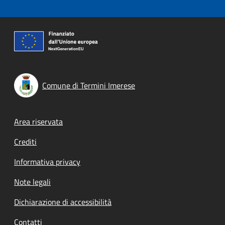
Comune di Termini Imerese
Footer menu
Area riservata
Crediti
Informativa privacy
Note legali
Dichiarazione di accessibilità
Contatti