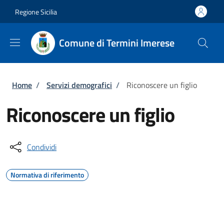
Salta al contenuto principale
Skip to footer content
Regione Sicilia
Comune di Termini Imerese
Briciole di pane
Home
/
Servizi demografici
/
Riconoscere un figlio
Riconoscere un figlio
Condividi
Normativa di riferimento